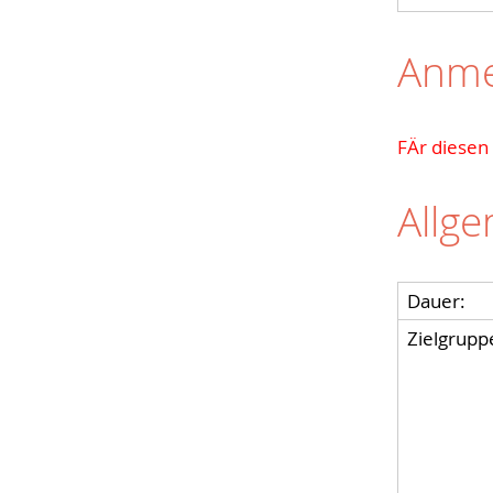
Anme
FÄr diesen
Allg
Dauer:
Zielgrupp