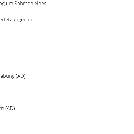
g (im Rahmen eines
erletzungen mit
lebung (AD)
en (AD)