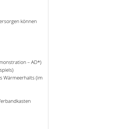
versorgen können
monstration – AD*)
spiels)
s Wärmeerhalts (im
Verbandkasten