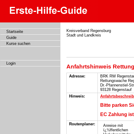
Kreisverband Regensburg
Startseite
Stadt und Landkreis
Guide
Kurse suchen
Login
Anfahrtshinweis Rettun
Adresse:
BRK RW Regensta
Rettungswache Reg
Dr.-Pfannenstiel-St
93128 Regenstauf
Hinweis:
Anfahrtsbeschrei
Bitte parken S
EC Zahlung is
Routenplaner:
Anreise mit
ï¿½ffentlichen