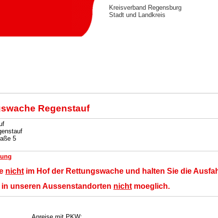
Kreisverband Regensburg
Stadt und Landkreis
gswache Regenstauf
uf
enstauf
raße 5
bung
ie
nicht
im Hof der Rettungswache und halten Sie die Ausfahrt
t in unseren Aussenstandorten
nicht
moeglich.
Anreise mit PKW: