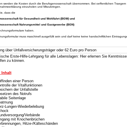
en werden die Kosten durch die Berufsgenossenschaft übernommen. Bei oeffentlichen Traegern (
nahmeerklärung einzuholen und Mitzubringen.
e, dass die
enossenschaft für Gesundheit und Wohlfahrt (BGW) und
enossenschaft Nahrungsmittel und Gastgewerbe (BGN)
echnungsformulare haben.
ungsformular muss maschinell ausgefüllt sein und darf keine keine handschriftlichen Eintragung
ng über Unfallversicherungsträger oder 62 Euro pro Person
ische Erste-Hilfe-Lehrgang für alle Lebenslagen: Hier erlernen Sie Kenntnisse
elfen zu können.
Inhalt
ffinden einer Person
ntrolle der Vitalfunktionen
sichern der Unfallstelle
setzen des Notrufs
abile Seitenlage
eatmung
rz-Lungen-Wiederbelebung
chock
ndversorgung/Verbände
gang mit Knochenbrüchen
rbrennungen, Hitze-/Kälteschä¤den