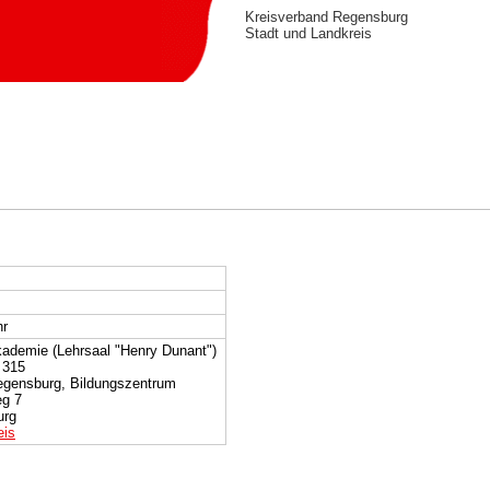
Kreisverband Regensburg
Stadt und Landkreis
hr
ademie (Lehrsaal "Henry Dunant")
 315
egensburg, Bildungszentrum
eg 7
urg
eis