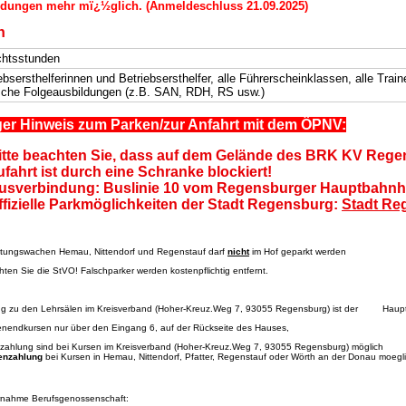
ldungen mehr mï¿½glich. (Anmeldeschluss 21.09.2025)
n
chtsstunden
ebsersthelferinnen und Betriebsersthelfer, alle Führerscheinklassen, alle Tra
sche Folgeausbildungen (z.B. SAN, RDH, RS usw.)
ger Hinweis zum Parken/zur Anfahrt mit dem ÖPNV:
itte beachten Sie, dass auf dem Gelände des BRK KV Reg
ufahrt ist durch eine Schranke blockiert!
usverbindung: Buslinie 10 vom Regensburger Hauptbahnh
ffizielle Parkmöglichkeiten der Stadt Regensburg:
Stadt Reg
ettungswachen Hemau, Nittendorf und Regenstauf darf
nicht
im Hof geparkt werden
chten Sie die StVO! Falschparker werden kostenpflichtig entfernt.
ng zu den Lehrsälen im Kreisverband (Hoher-Kreuz.Weg 7, 93055 Regensburg) ist der Haupt
enendkursen nur über den Eingang 6, auf der Rückseite des Hauses,
nzahlung sind bei Kursen im Kreisverband (Hoher-Kreuz.Weg 7, 93055 Regensburg) möglic
enzahlung
bei Kursen in Hemau, Nittendorf, Pfatter, Regenstauf oder Wörth an der Donau moegli
nahme Berufsgenossenschaft: