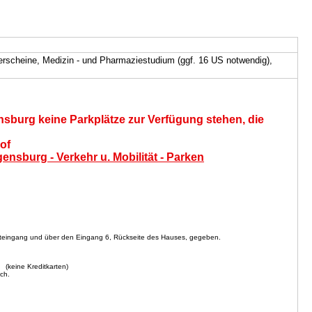
inerscheine, Medizin - und Pharmaziestudium (ggf. 16 US notwendig),
ensburg
keine Parkplätze
zur Verfügung stehen, d
ie
of
ensburg - Verkehr u. Mobilität - Parken
eingang und über den Eingang 6, Rückseite des Hauses, gegeben.
h
(keine Kreditkarten)
ch.