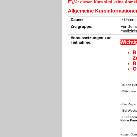
Fï¿½r diesen Kurs sind keine Anme
Allgemeine Kursinformatione
Dauer:
9 Unterri
Zielgruppe:
Für Betri
medizini
Voraussetzungen zur
Wichti
Teilnahme:
B
Z
B
O
- in den R
- Bitte bea
- Der Zuga
- Bei Woch
- EC Karte
Keine Kart
Kostenüber