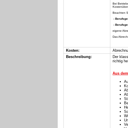
Bei Betrieb
Kostenüber
Beachten Si
- Berufsg
- Berufsg
eigene Abr
Das Abrechn
Kosten:
Abrechnu
Beschreibung:
Der klass
richtig h
Aus dem 
Au
Ko
Ab
Ab
St
B
He
S
Wu
Um
Ve